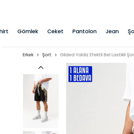
hirt
Gömlek
Ceket
Pantolon
Jean
Şa
Erkek
Şort
Gilded Yaldız Efektli Bel Lastikli Şo