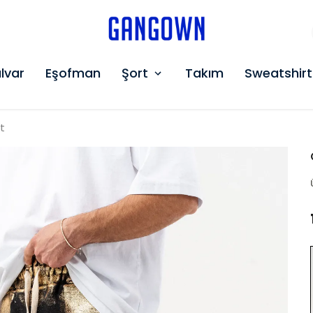
GANGOWN
lvar
Eşofman
Şort
Takım
Sweatshirt
rt