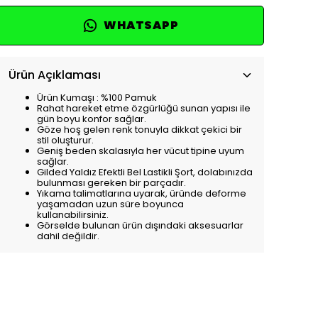
WHATSAPP
Ürün Açıklaması
Ürün Kumaşı : %100 Pamuk
Rahat hareket etme özgürlüğü sunan yapısı ile
gün boyu konfor sağlar.
Göze hoş gelen renk tonuyla dikkat çekici bir
stil oluşturur.
Geniş beden skalasıyla her vücut tipine uyum
sağlar.
Gilded Yaldız Efektli Bel Lastikli Şort, dolabınızda
bulunması gereken bir parçadır.
Yıkama talimatlarına uyarak, üründe deforme
yaşamadan uzun süre boyunca
kullanabilirsiniz.
Görselde bulunan ürün dışındaki aksesuarlar
dahil değildir.