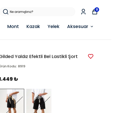
0
Mont
Kazak
Yelek
Aksesuar
Gilded Yaldız Efektli Bel Lastikli Şort
Ürün Kodu
:
8919
1.449 ₺