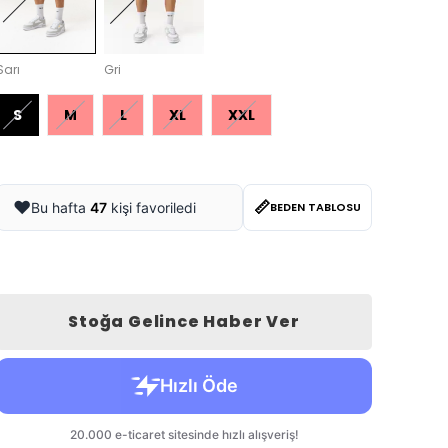
Sarı
Gri
S
M
L
XL
XXL
📏
❤️
Bu hafta
47
kişi favoriledi
BEDEN TABLOSU
Stoğa Gelince Haber Ver