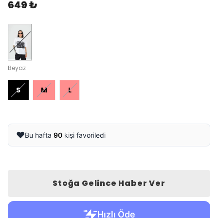
649 ₺
Beyaz
S
M
L
❤️
Bu hafta
90
kişi favoriledi
Stoğa Gelince Haber Ver