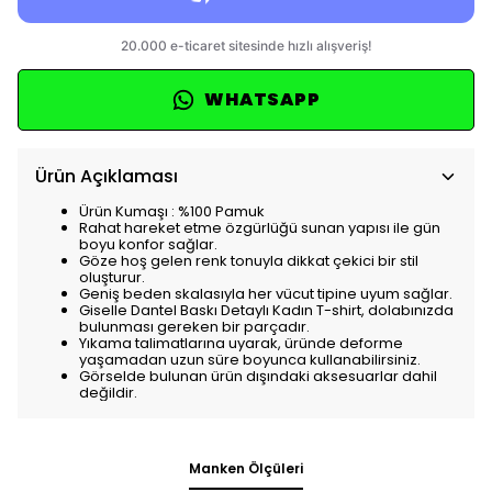
WHATSAPP
Ürün Açıklaması
Ürün Kumaşı : %100 Pamuk
Rahat hareket etme özgürlüğü sunan yapısı ile gün
boyu konfor sağlar.
Göze hoş gelen renk tonuyla dikkat çekici bir stil
oluşturur.
Geniş beden skalasıyla her vücut tipine uyum sağlar.
Giselle Dantel Baskı Detaylı Kadın T-shirt, dolabınızda
bulunması gereken bir parçadır.
Yıkama talimatlarına uyarak, üründe deforme
yaşamadan uzun süre boyunca kullanabilirsiniz.
Görselde bulunan ürün dışındaki aksesuarlar dahil
değildir.
Manken Ölçüleri