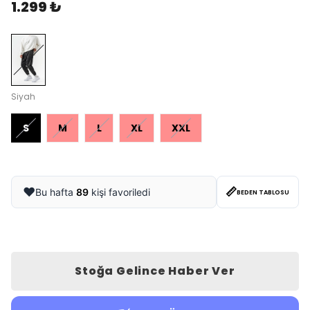
1.299 ₺
Siyah
S
M
L
XL
XXL
📏
❤️
Bu hafta
89
kişi favoriledi
BEDEN TABLOSU
Stoğa Gelince Haber Ver