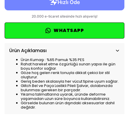
WHATSAPP
Ürün Açıklaması
Ürün Kumaşı : %65 Pamuk %35 PES
Rahat hareket etme özgürlüğü sunan yapısı ile gün
boyu konfor sağlar.
Göze hoş gelen renk tonuyla dikkat çekici bir stil
oluşturur.
Geniş beden skalasıyla her vücut tipine uyum sağlar.
Glitch Bel ve Paça Lastikli Pileli Şalvar, dolabınızda
bulunması gereken bir parçadır.
Yıkama talimatlarına uyarak, üründe deforme
yaşamadan uzun süre boyunca kullanabilirsiniz.
Görselde bulunan ürün dışındaki aksesuarlar dahil
değildir.