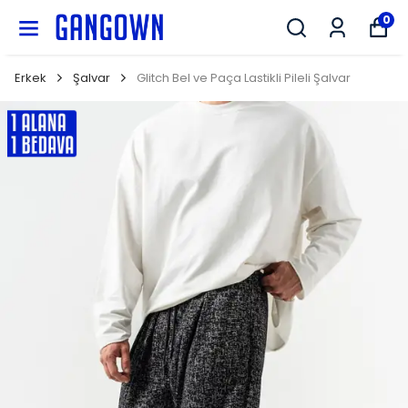
GANGOWN
0
Erkek
Şalvar
Glitch Bel ve Paça Lastikli Pileli Şalvar