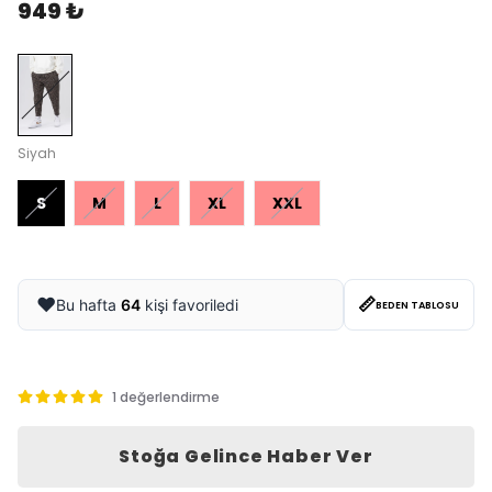
949 ₺
Siyah
S
M
L
XL
XXL
📏
❤️
Bu hafta
64
kişi favoriledi
BEDEN TABLOSU
1 değerlendirme
Stoğa Gelince Haber Ver