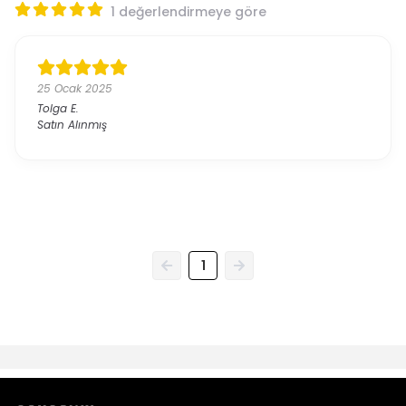
1 değerlendirmeye göre
25 Ocak 2025
Tolga
E.
Satın Alınmış
1