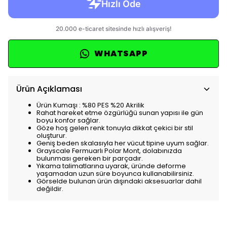
WHATSAPP
Ürün Açıklaması
Ürün Kumaşı : %80 PES %20 Akrilik
Rahat hareket etme özgürlüğü sunan yapısı ile gün
boyu konfor sağlar.
Göze hoş gelen renk tonuyla dikkat çekici bir stil
oluşturur.
Geniş beden skalasıyla her vücut tipine uyum sağlar.
Grayscale Fermuarlı Polar Mont, dolabınızda
bulunması gereken bir parçadır.
Yıkama talimatlarına uyarak, üründe deforme
yaşamadan uzun süre boyunca kullanabilirsiniz.
Görselde bulunan ürün dışındaki aksesuarlar dahil
değildir.