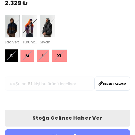
2.329 ₺
Lacivert
Turuncu
Siyah
S
M
L
XL
📏
❤️
Bu hafta
47
kişi favoriledi
BEDEN TABLOSU
Stoğa Gelince Haber Ver