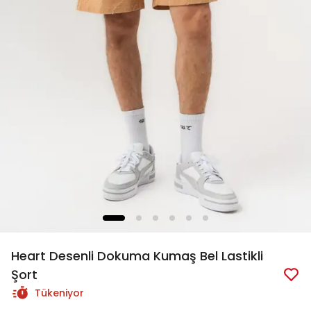
Heart Desenli Dokuma Kumaş Bel Lastikli
Şort
Tükeniyor