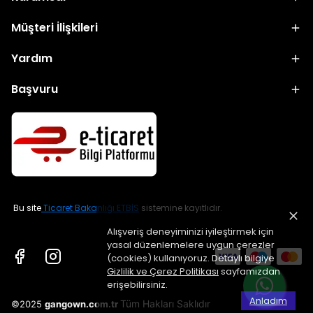
Müşteri İlişkileri
Yardım
Başvuru
Bu site
Ticaret Bakanlığı ETBİS
sistemine kayıtlıdır.
Alışveriş deneyiminizi iyileştirmek için
yasal düzenlemelere uygun çerezler
(cookies) kullanıyoruz. Detaylı bilgiye
Gizlilik ve Çerez Politikası
sayfamızdan
erişebilirsiniz.
Anladım
Tüm Hakları Saklıdır
©2025
gangown.com.tr