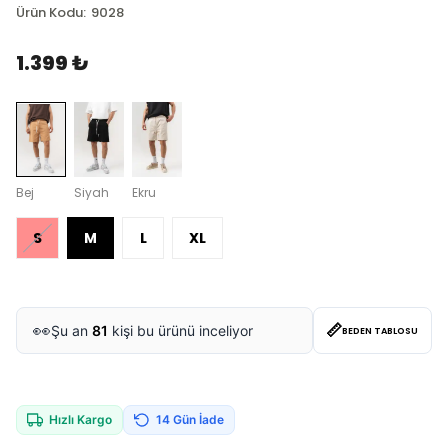
Ürün Kodu
:
9028
1.399 ₺
Bej
Siyah
Ekru
S
M
L
XL
📏
👀
Şu an
81
kişi bu ürünü inceliyor
BEDEN TABLOSU
Hızlı Kargo
14 Gün İade