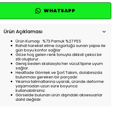
WHATSAPP
Ürün Açıklaması
Ürün Kumaşı : %73 Pamuk %27 PES
Rahat hareket etme özgürlüğü sunan yapısı ile
gün boyu konfor sağlar.
Göze hoş gelen renk tonuyla dikkat çekici bir
stil oluşturur.
Geniş beden skalasıyla her vücut tipine uyum
sağlar.
Heatfade Gömlek ve Şort Takım, dolabınızda
bulunması gereken bir parçadır.
Yıkama talimatlarına uyarak, üründe deforme
yaşamadan uzun süre boyunca
kullanabilirsiniz.
Görselde bulunan ürün dışındaki aksesuarlar
dahil değildir.