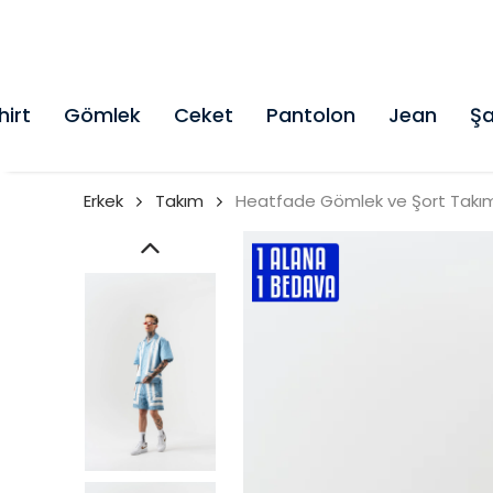
hirt
Gömlek
Ceket
Pantolon
Jean
Şa
Erkek
Takım
Heatfade Gömlek ve Şort Takı