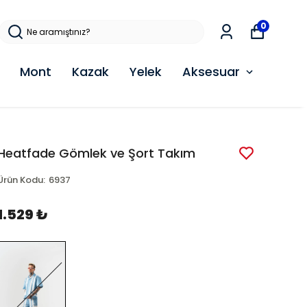
0
Mont
Kazak
Yelek
Aksesuar
Heatfade Gömlek ve Şort Takım
Ürün Kodu
:
6937
1.529 ₺