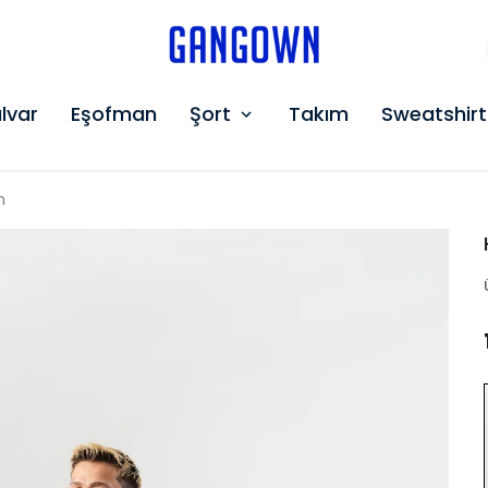
GANGOWN
lvar
Eşofman
Şort
Takım
Sweatshirt
m