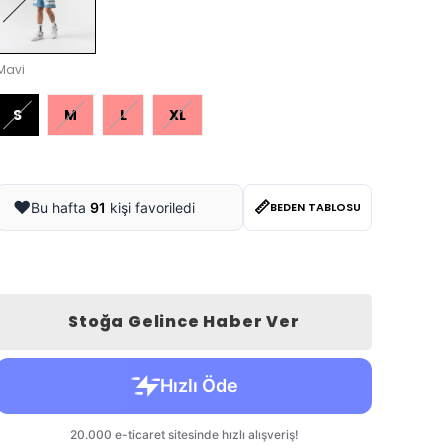
Mavi
S
M
L
XL
📏
❤️
Bu hafta
91
kişi favoriledi
BEDEN TABLOSU
Stoğa Gelince Haber Ver