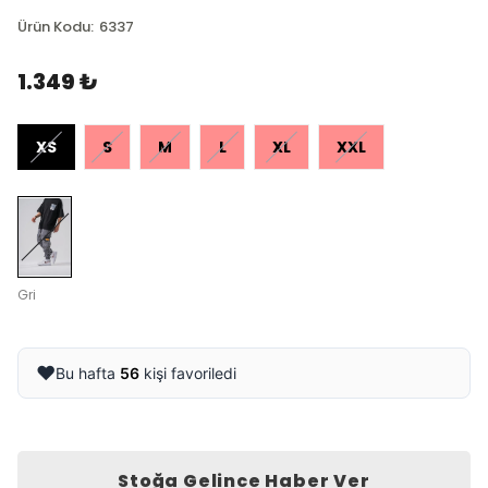
Ürün Kodu
:
6337
1.349 ₺
XS
S
M
L
XL
XXL
Gri
❤️
Bu hafta
56
kişi favoriledi
Stoğa Gelince Haber Ver