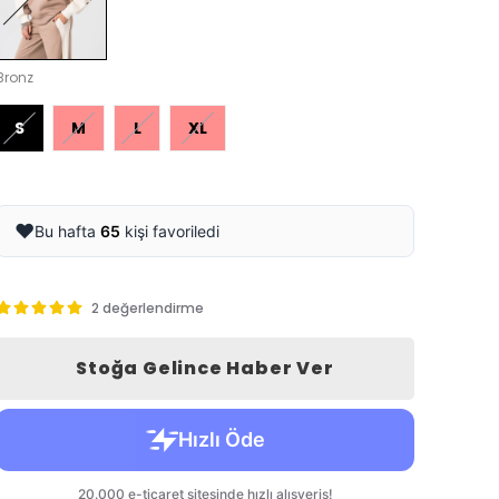
Bronz
S
M
L
XL
❤️
Bu hafta
65
kişi favoriledi
2 değerlendirme
Stoğa Gelince Haber Ver