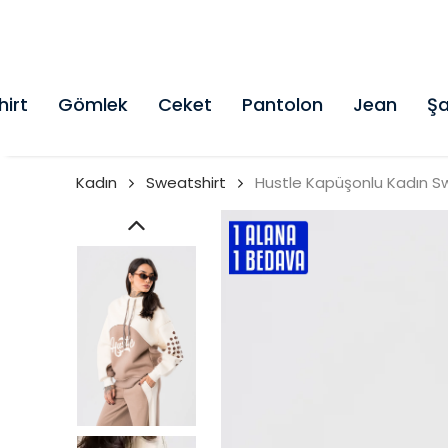
hirt
Gömlek
Ceket
Pantolon
Jean
Şa
Kadın
Sweatshirt
Hustle Kapüşonlu Kadın S