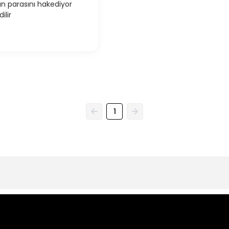
n parasını hakediyor
ilir
1