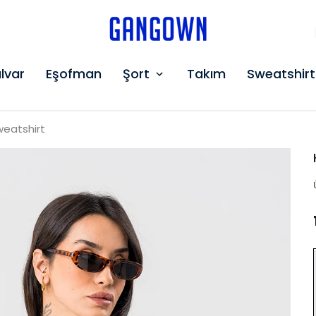
GANGOWN
lvar
Eşofman
Şort
Takım
Sweatshirt
weatshirt