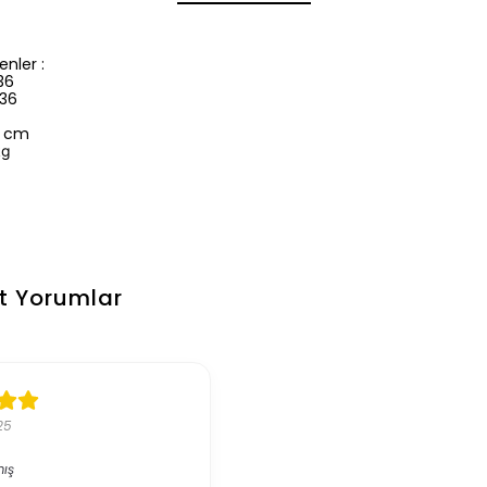
nler :
36
 36
3 cm
kg
t
Yorumlar
25
mış