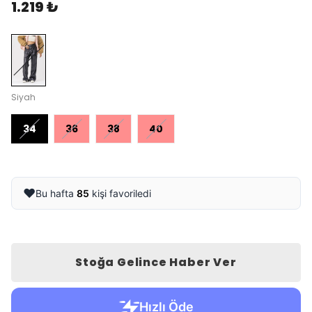
1.219 ₺
Siyah
34
36
38
40
❤️
Bu hafta
85
kişi favoriledi
Stoğa Gelince Haber Ver