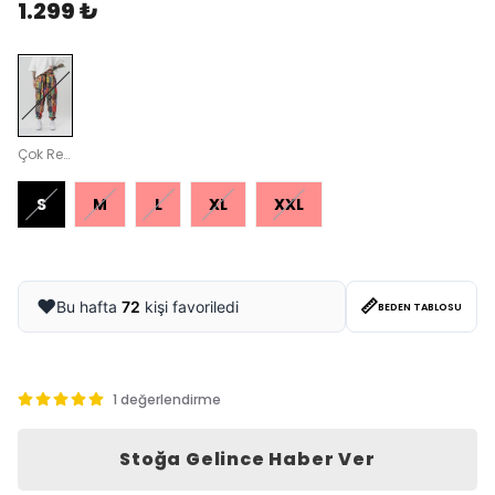
1.299 ₺
Çok Renkli
S
M
L
XL
XXL
📏
❤️
Bu hafta
72
kişi favoriledi
BEDEN TABLOSU
1 değerlendirme
Stoğa Gelince Haber Ver