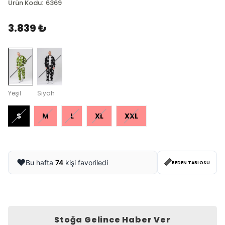
Ürün Kodu
:
6369
3.839 ₺
Yeşil
Siyah
S
M
L
XL
XXL
📏
❤️
Bu hafta
74
kişi favoriledi
BEDEN TABLOSU
Stoğa Gelince Haber Ver