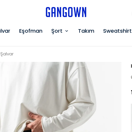
GANGOWN
lvar
Eşofman
Şort
Takım
Sweatshirt
 Şalvar