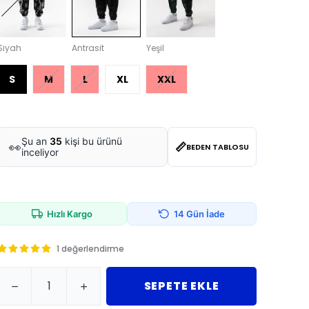
Siyah
Antrasit
Yeşil
S
M
L
XL
XXL
Şu an
35
kişi bu ürünü
📏
👀
BEDEN TABLOSU
inceliyor
Hızlı Kargo
14 Gün İade
1 değerlendirme
SEPETE EKLE