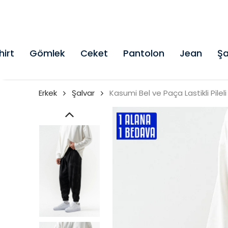
hirt
Gömlek
Ceket
Pantolon
Jean
Şa
Erkek
Şalvar
Kasumi Bel ve Paça Lastikli Pileli