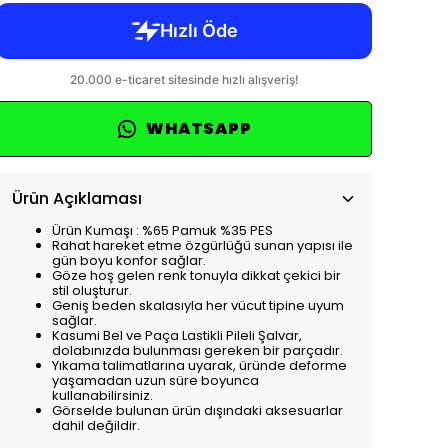
WHATSAPP
Ürün Açıklaması
Ürün Kumaşı : %65 Pamuk %35 PES
Rahat hareket etme özgürlüğü sunan yapısı ile
gün boyu konfor sağlar.
Göze hoş gelen renk tonuyla dikkat çekici bir
stil oluşturur.
Geniş beden skalasıyla her vücut tipine uyum
sağlar.
Kasumi Bel ve Paça Lastikli Pileli Şalvar,
dolabınızda bulunması gereken bir parçadır.
Yıkama talimatlarına uyarak, üründe deforme
yaşamadan uzun süre boyunca
kullanabilirsiniz.
Görselde bulunan ürün dışındaki aksesuarlar
dahil değildir.