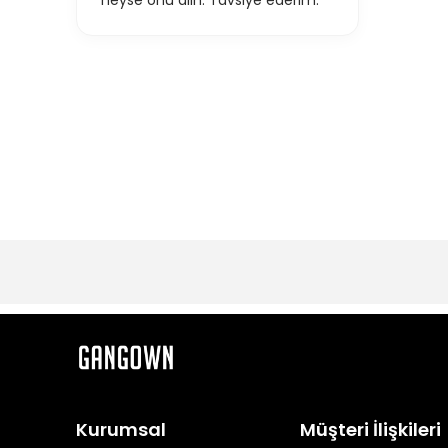
neyse onu alın. Tavsiye ederim.
Kurumsal
Müşteri İlişkileri