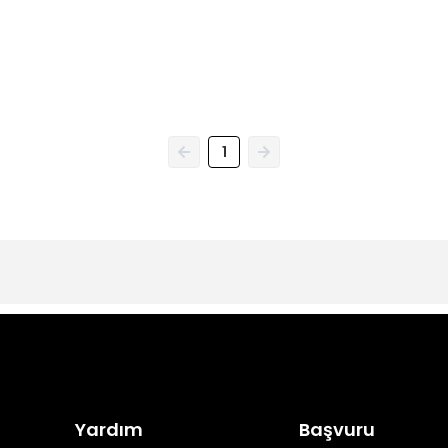
1
Yardım
Başvuru