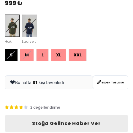
999 ₺
Haki
Lacivert
S
M
L
XL
XXL
📏
❤️
Bu hafta
91
kişi favoriledi
BEDEN TABLOSU
2 değerlendirme
Stoğa Gelince Haber Ver