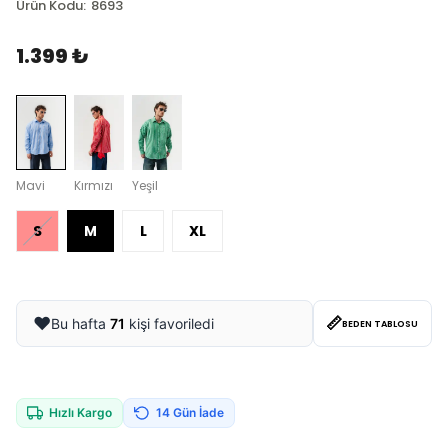
Ürün Kodu
:
8693
1.399 ₺
Mavi
Kırmızı
Yeşil
S
M
L
XL
📏
❤️
Bu hafta
71
kişi favoriledi
BEDEN TABLOSU
Hızlı Kargo
14 Gün İade