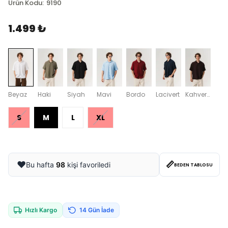
Ürün Kodu
:
9190
1.499 ₺
Beyaz
Haki
Siyah
Mavi
Bordo
Lacivert
Kahverengi
S
M
L
XL
📏
❤️
Bu hafta
98
kişi favoriledi
BEDEN TABLOSU
Hızlı Kargo
14 Gün İade