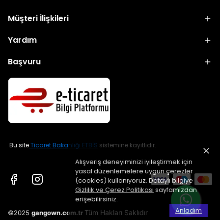
Müşteri İlişkileri
Yardım
Başvuru
Bu site
Ticaret Bakanlığı ETBİS
sistemine kayıtlıdır.
Alışveriş deneyiminizi iyileştirmek için
yasal düzenlemelere uygun çerezler
(cookies) kullanıyoruz. Detaylı bilgiye
Gizlilik ve Çerez Politikası
sayfamızdan
erişebilirsiniz.
Anladım
Tüm Hakları Saklıdır
©2025
gangown.com.tr