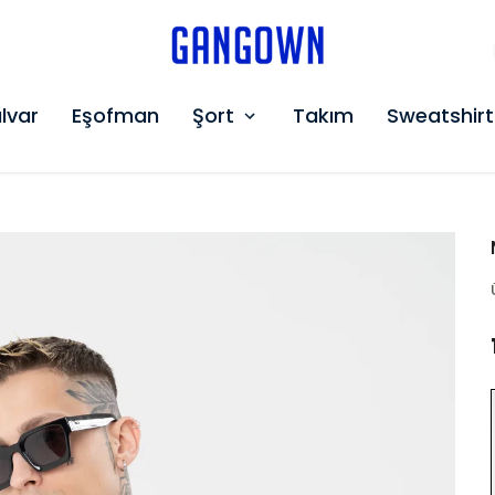
GANGOWN
lvar
Eşofman
Şort
Takım
Sweatshirt