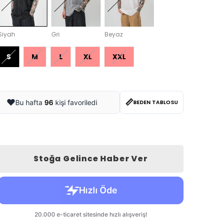
Siyah
Gri
Beyaz
S
M
L
XL
XXL
📏
❤️
Bu hafta
96
kişi favoriledi
BEDEN TABLOSU
Stoğa Gelince Haber Ver