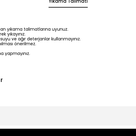
Yıkama Talimatı
nan yıkama talimatlarına uyunuz.
ek yıkayınız.
 suyu ve ağır deterjanlar kullanmayınız.
ılması önerilmez.
a yapmayınız.
r