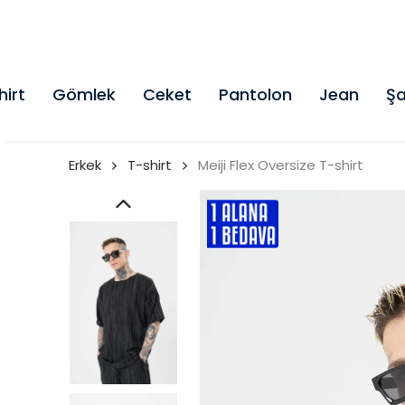
hirt
Gömlek
Ceket
Pantolon
Jean
Şa
Erkek
T-shirt
Meiji Flex Oversize T-shirt