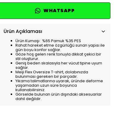
WHATSAPP
Ürün Açıklaması
Ürün Kumaşı : %65 Pamuk %35 PES
Rahat hareket etme özgürlüğü sunan yapısı ile
gün boyu konfor sağlar.
Göze hoş gelen renk tonuyla dikkat çekici bir
stil oluşturur.
Geniş beden skalasıyla her vücut tipine uyum
sağlar.
Meiji Flex Oversize T-shirt, dolabınızda
bulunması gereken bir parçadır.
Yıkama talimatlarına uyarak, üründe deforme
yaşamadan uzun süre boyunca
kullanabilirsiniz.
Görselde bulunan ürün dışındaki aksesuarlar
dahil değildir.