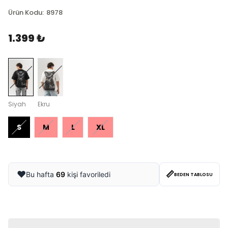
Ürün Kodu
:
8978
1.399 ₺
Siyah
Ekru
S
M
L
XL
📏
❤️
Bu hafta
69
kişi favoriledi
BEDEN TABLOSU