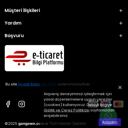
Müşteri İlişkileri
Yardım
Başvuru
Bu site
Ticaret Bakanlığı ETBİS
sistemine kayıtlıdır.
Alışveriş deneyiminizi iyileştirmek için
yasal düzenlemelere uygun çerezler
(cookies) kullanıyoruz. Detaylı bilgiye
Gizlilik ve Çerez Politikası
sayfamızdan
erişebilirsiniz.
Anladım
Tüm Hakları Saklıdır
©2025
gangown.com.tr