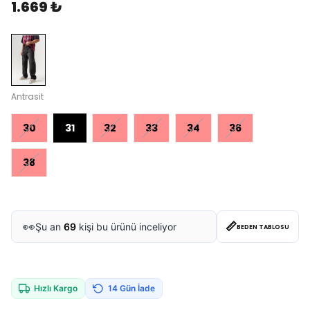
1.669 ₺
Antrasit
30
31
32
33
34
36
38
📏
👀
Şu an
69
kişi bu ürünü inceliyor
BEDEN TABLOSU
Hızlı Kargo
14 Gün İade