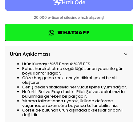
WHATSAPP
Ürün Açıklaması
Ürün Kumaşı : %65 Pamuk %35 PES
Rahat hareket etme özgürlüğü sunan yapısı ile gün
boyu konfor sağlar.
Göze hoş gelen renk tonuyla dikkat çekici bir stil
oluşturur.
Geniş beden skalasıyla her vücut tipine uyum sağlar.
Nefertiti Bel ve Paça Lastikli Pileli Şalvar, dolabınızda
bulunması gereken bir parçadır.
Yıkama talimatlarına uyarak, üründe deforme
yaşamadan uzun süre boyunca kullanabilirsiniz.
Görselde bulunan ürün dışındaki aksesuarlar dahil
değildir.