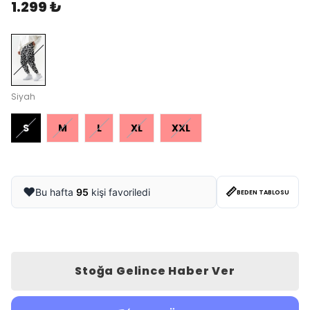
1.299 ₺
Siyah
S
M
L
XL
XXL
📏
❤️
Bu hafta
95
kişi favoriledi
BEDEN TABLOSU
Stoğa Gelince Haber Ver