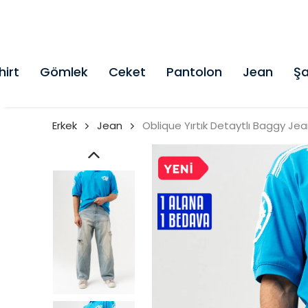
hirt
Gömlek
Ceket
Pantolon
Jean
Şa
Erkek
Jean
Oblique Yırtık Detaytlı Baggy Je