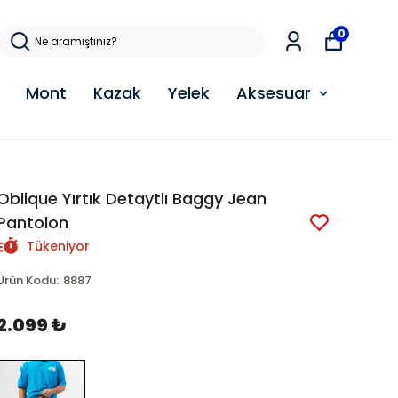
0
Mont
Kazak
Yelek
Aksesuar
Oblique Yırtık Detaytlı Baggy Jean
Pantolon
Tükeniyor
Ürün Kodu
:
8887
2.099 ₺