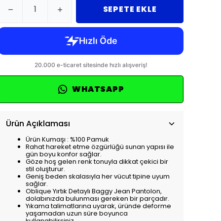
SEPETE EKLE
WHATSAPP
Ürün Açıklaması
Ürün Kumaşı : %100 Pamuk
Rahat hareket etme özgürlüğü sunan yapısı ile
gün boyu konfor sağlar.
Göze hoş gelen renk tonuyla dikkat çekici bir
stil oluşturur.
Geniş beden skalasıyla her vücut tipine uyum
sağlar.
Oblique Yırtık Detaylı Baggy Jean Pantolon,
dolabınızda bulunması gereken bir parçadır.
Yıkama talimatlarına uyarak, üründe deforme
yaşamadan uzun süre boyunca
kullanabilirsiniz.