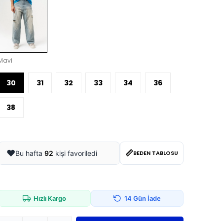
Mavi
30
31
32
33
34
36
38
📏
❤️
Bu hafta
92
kişi favoriledi
BEDEN TABLOSU
Hızlı Kargo
14 Gün İade