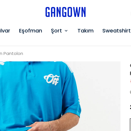
GANGOWN
lvar
Eşofman
Şort
Takım
Sweatshirt
an Pantolon