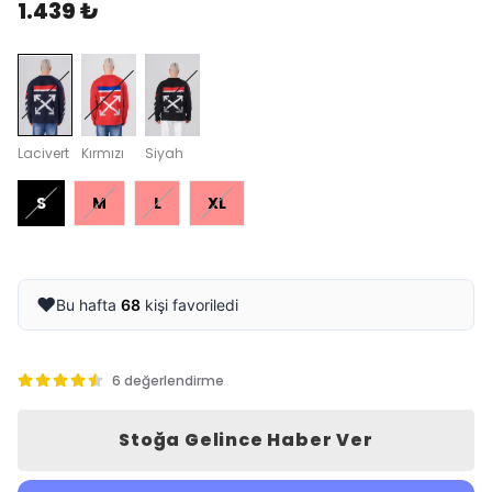
1.439 ₺
Lacivert
Kırmızı
Siyah
S
M
L
XL
❤️
Bu hafta
68
kişi favoriledi
6 değerlendirme
Stoğa Gelince Haber Ver