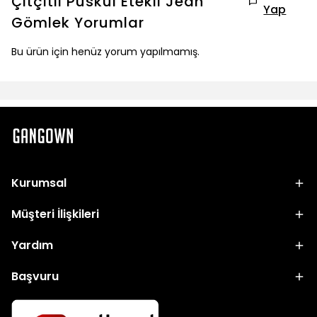
Çıtçıtlı Püskül Etekli Jean
Yap
Gömlek
Yorumlar
Bu ürün için henüz yorum yapılmamış.
Kurumsal
Müşteri İlişkileri
Yardım
Başvuru