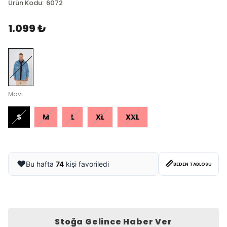
Ürün Kodu
:
6072
1.099 ₺
Mavi
S
M
L
XL
XXL
📏
❤️
Bu hafta
74
kişi favoriledi
BEDEN TABLOSU
Stoğa Gelince Haber Ver