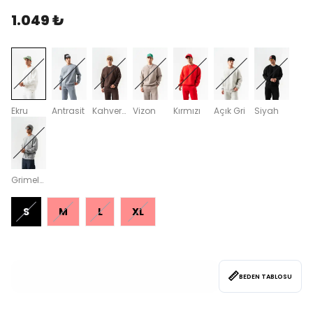
1.049 ₺
Ekru
Antrasit
Kahverengi
Vizon
Kırmızı
Açık Gri
Siyah
Grimelanj
S
M
L
XL
📏
❤️
Bu hafta
58
kişi favoriledi
BEDEN TABLOSU