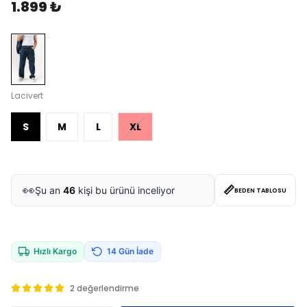
1.899 ₺
Lacivert
S
M
L
XL
📏
👀
Şu an
46
kişi bu ürünü inceliyor
BEDEN TABLOSU
Hızlı Kargo
14 Gün İade
2 değerlendirme