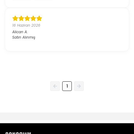
16 Haziran 2026
Alican
A.
Satın Alınmış
1