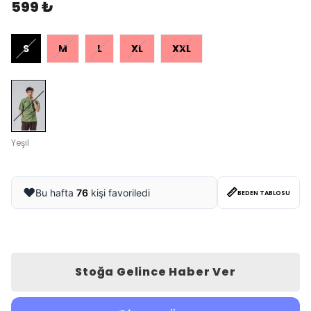
599 ₺
S
M
L
XL
XXL
Yeşil
📏
❤️
Bu hafta
76
kişi favoriledi
BEDEN TABLOSU
Stoğa Gelince Haber Ver