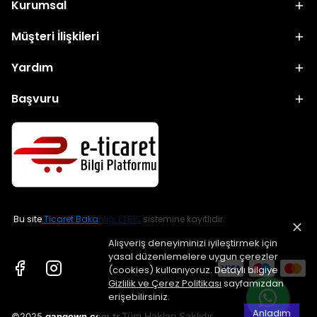
Kurumsal
Müşteri İlişkileri
Yardım
Başvuru
Bu site
Ticaret Bakanlığı ETBİS
sistemine kayıtlıdır.
Alışveriş deneyiminizi iyileştirmek için
yasal düzenlemelere uygun çerezler
(cookies) kullanıyoruz. Detaylı bilgiye
Gizlilik ve Çerez Politikası
sayfamızdan
erişebilirsiniz.
Anladım
Tüm Hakları Saklıdır
©2025
gangown.com.tr