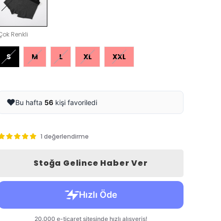
Çok Renkli
S
M
L
XL
XXL
❤️
Bu hafta
56
kişi favoriledi
1 değerlendirme
Stoğa Gelince Haber Ver