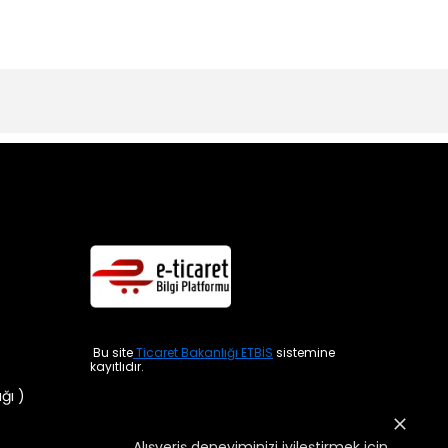
Bu site
Ticaret Bakanlığı ETBİS
sistemine
kayıtlıdır.
ığı )
Alışveriş deneyiminizi iyileştirmek için