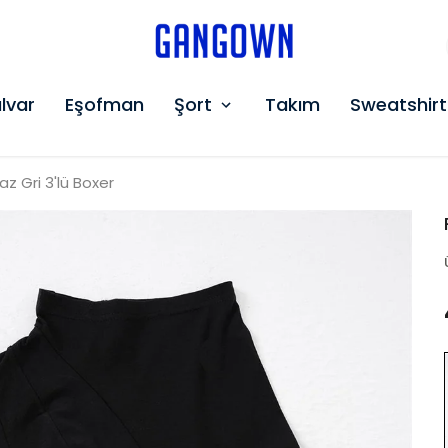
GANGOWN
lvar
Eşofman
Şort
Takım
Sweatshirt
z Gri 3'lü Boxer