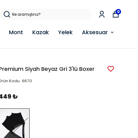
0
Mont
Kazak
Yelek
Aksesuar
Premium Siyah Beyaz Gri 3'lü Boxer
Ürün Kodu
:
6670
449 ₺