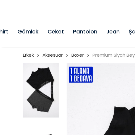
hirt
Gömlek
Ceket
Pantolon
Jean
Şa
Erkek
Aksesuar
Boxer
Premium Siyah Beya