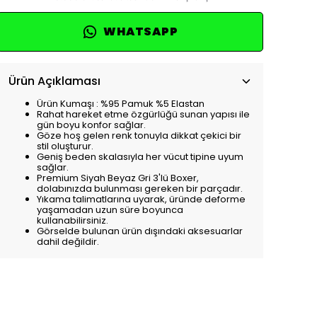
WHATSAPP
Ürün Açıklaması
Ürün Kumaşı : %95 Pamuk %5 Elastan
Rahat hareket etme özgürlüğü sunan yapısı ile
gün boyu konfor sağlar.
Göze hoş gelen renk tonuyla dikkat çekici bir
stil oluşturur.
Geniş beden skalasıyla her vücut tipine uyum
sağlar.
Premium Siyah Beyaz Gri 3'lü Boxer,
dolabınızda bulunması gereken bir parçadır.
Yıkama talimatlarına uyarak, üründe deforme
yaşamadan uzun süre boyunca
kullanabilirsiniz.
Görselde bulunan ürün dışındaki aksesuarlar
dahil değildir.