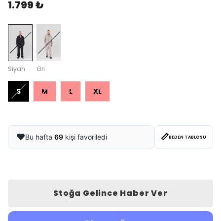
1.799 ₺
Siyah
Gri
S
M
L
XL
📏
❤️
Bu hafta
69
kişi favoriledi
BEDEN TABLOSU
Stoğa Gelince Haber Ver