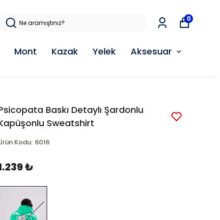
0
Mont
Kazak
Yelek
Aksesuar
Psicopata Baskı Detaylı Şardonlu
Kapüşonlu Sweatshirt
Ürün Kodu
:
6016
1.239 ₺