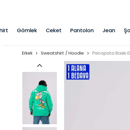
hirt
Gömlek
Ceket
Pantolon
Jean
Şa
Erkek
Sweatshirt / Hoodie
Psicopata Baskı 