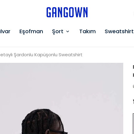
GANGOWN
lvar
Eşofman
Şort
Takım
Sweatshirt
Detaylı Şardonlu Kapüşonlu Sweatshirt