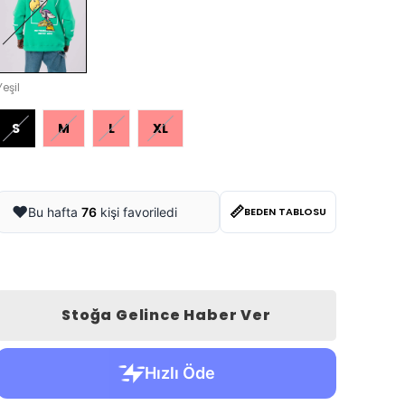
Yeşil
S
M
L
XL
📏
❤️
Bu hafta
76
kişi favoriledi
BEDEN TABLOSU
Stoğa Gelince Haber Ver