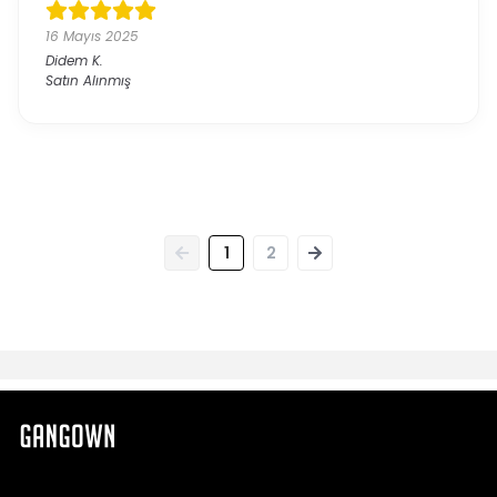
16 Mayıs 2025
Didem
K.
Satın Alınmış
1
2