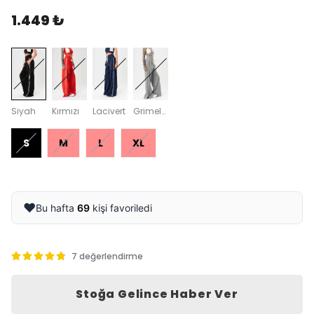
1.449 ₺
Siyah
Kırmızı
Lacivert
Grimelanj
S
M
L
XL
❤️
Bu hafta
69
kişi favoriledi
7 değerlendirme
Stoğa Gelince Haber Ver