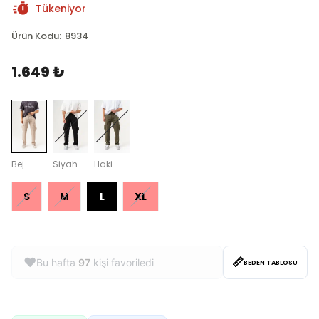
Tükeniyor
Ürün Kodu
:
8934
1.649 ₺
Bej
Siyah
Haki
S
M
L
XL
📏
❤️
Bu hafta
97
kişi favoriledi
BEDEN TABLOSU