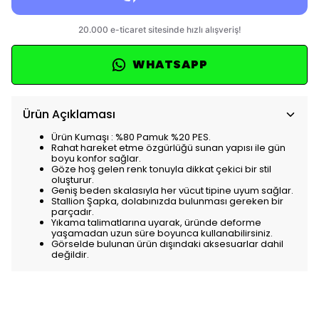
WHATSAPP
Ürün Açıklaması
Ürün Kumaşı : %80 Pamuk %20 PES.
Rahat hareket etme özgürlüğü sunan yapısı ile gün
boyu konfor sağlar.
Göze hoş gelen renk tonuyla dikkat çekici bir stil
oluşturur.
Geniş beden skalasıyla her vücut tipine uyum sağlar.
Stallion Şapka, dolabınızda bulunması gereken bir
parçadır.
Yıkama talimatlarına uyarak, üründe deforme
yaşamadan uzun süre boyunca kullanabilirsiniz.
Görselde bulunan ürün dışındaki aksesuarlar dahil
değildir.