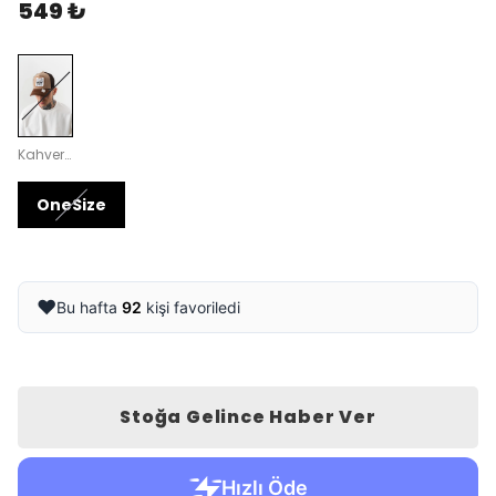
549 ₺
Kahverengi
OneSize
❤️
Bu hafta
92
kişi favoriledi
Stoğa Gelince Haber Ver