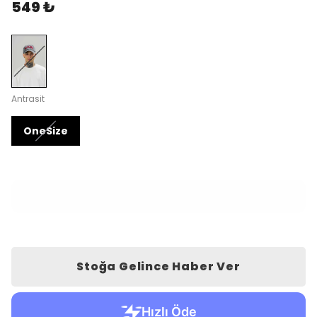
549 ₺
Antrasit
OneSize
❤️
Bu hafta
95
kişi favoriledi
Stoğa Gelince Haber Ver