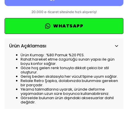
WHATSAPP
Ürün Açıklaması
Ürün Kumaşı : %80 Pamuk %20 PES.
Rahat hareket etme özgürlüğü sunan yapısı ile gün
boyu konfor sağlar.
Göze hoş gelen renk tonuyla dikkat çekici bir stil
oluşturur.
Geniş beden skalasıyla her vücut tipine uyum sağlar.
Reliale Retro Şapka, dolabınızda bulunması gereken
bir parçadır.
Yıkama talimatlarına uyarak, üründe deforme
yaşamadan uzun süre boyunca kullanabilirsiniz.
Görselde bulunan ürün dışındaki aksesuarlar dahil
değildir.