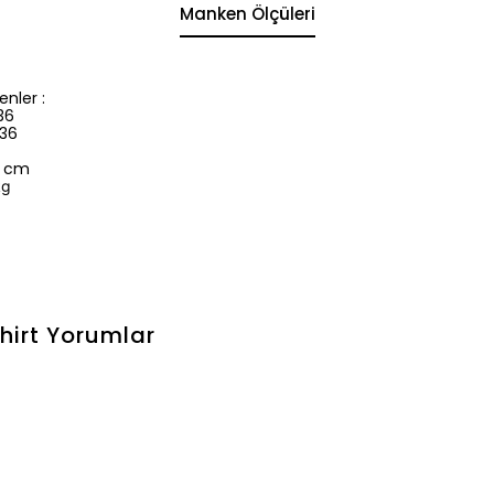
Manken Ölçüleri
nler :
36
 36
3 cm
kg
hirt
Yorumlar