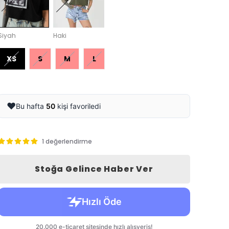
Siyah
Haki
XS
S
M
L
❤️
Bu hafta
50
kişi favoriledi
1 değerlendirme
Stoğa Gelince Haber Ver