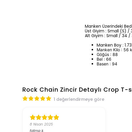
Manken Üzerindeki Bede
Üst Giyim : Small (S) / 
Alt Giyim : Small / 34 /
Manken Boy : 1.7
Manken Kilo : 56 
Göğüs : 88
Bel : 66
Basen : 94
Rock Chain Zincir Detaylı Crop T-s
1 değerlendirmeye göre
8 Nisan 2025
fatma
k.