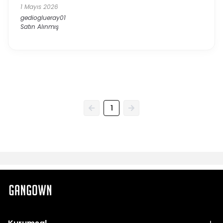
1 Mayıs 2026
gedioglueray01
Satın Alınmış
1