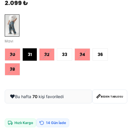
2.099 ₺
Mavi
30
31
32
33
34
36
38
📏
❤️
Bu hafta
70
kişi favoriledi
BEDEN TABLOSU
Hızlı Kargo
14 Gün İade