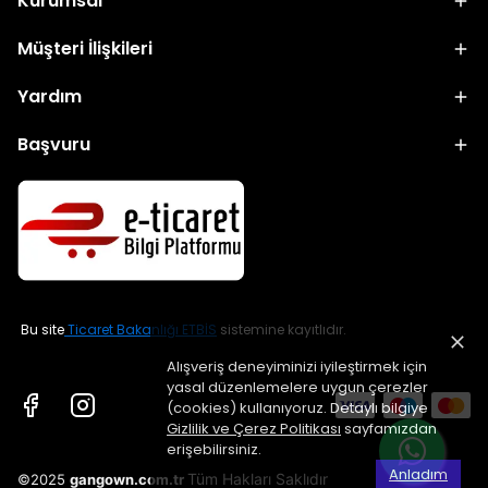
Kurumsal
Müşteri İlişkileri
Yardım
Başvuru
Bu site
Ticaret Bakanlığı ETBİS
sistemine kayıtlıdır.
Alışveriş deneyiminizi iyileştirmek için
yasal düzenlemelere uygun çerezler
(cookies) kullanıyoruz. Detaylı bilgiye
Gizlilik ve Çerez Politikası
sayfamızdan
erişebilirsiniz.
Anladım
Tüm Hakları Saklıdır
©2025
gangown.com.tr