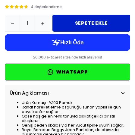
4 değerlendirme
SEPETE EKLE
WHATSAPP
Ürün Açıklaması
Ürün Kumaşı : %100 Pamuk
Rahat hareket etme özgürlüğü sunan yapısı ile gün
boyu konfor sağlar.
Göze hoş gelen renk tonuyla dikkat çekici bir stil
oluşturur.
Geniş beden skalasıyla her vücut tipine uyum sağlar.
Royal Baroque Baggy Jean Pantolon, dolabınızda
bulunması gereken bir parçadır.