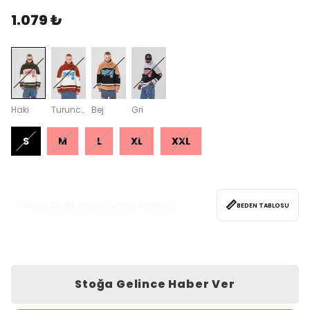
1.079 ₺
Haki
Turuncu
Bej
Gri
S
M
L
XL
XXL
📏
❤️
Bu hafta
95
kişi favoriledi
BEDEN TABLOSU
Stoğa Gelince Haber Ver