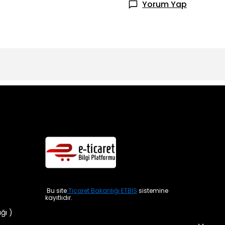
Yorum Yap
Bu site
Ticaret Bakanlığı ETBİS
sistemine
kayıtlıdır.
ığı )