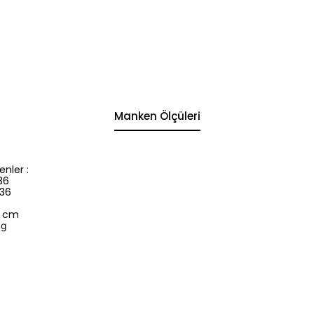
Manken Ölçüleri
nler :
36
 36
3 cm
kg