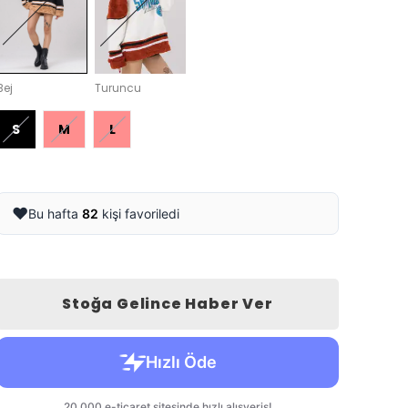
Bej
Turuncu
S
M
L
❤️
Bu hafta
82
kişi favoriledi
Stoğa Gelince Haber Ver