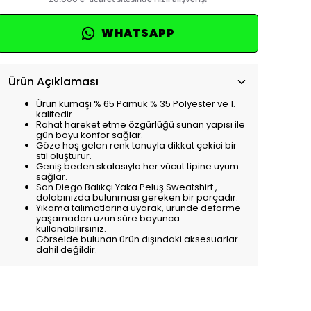
WHATSAPP
Ürün Açıklaması
Ürün kumaşı % 65 Pamuk % 35 Polyester ve 1.
kalitedir.
Rahat hareket etme özgürlüğü sunan yapısı ile
gün boyu konfor sağlar.
Göze hoş gelen renk tonuyla dikkat çekici bir
stil oluşturur.
Geniş beden skalasıyla her vücut tipine uyum
sağlar.
San Diego Balıkçı Yaka Peluş Sweatshirt ,
dolabınızda bulunması gereken bir parçadır.
Yıkama talimatlarına uyarak, üründe deforme
yaşamadan uzun süre boyunca
kullanabilirsiniz.
Görselde bulunan ürün dışındaki aksesuarlar
dahil değildir.