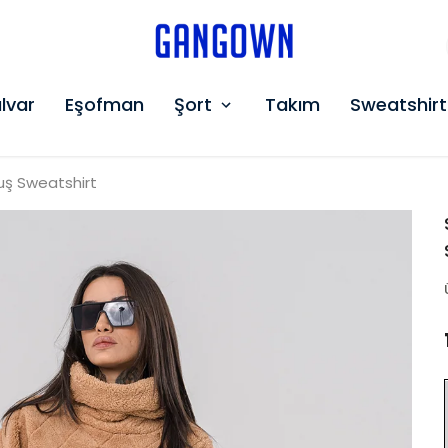
GANGOWN
lvar
Eşofman
Şort
Takım
Sweatshirt
luş Sweatshirt