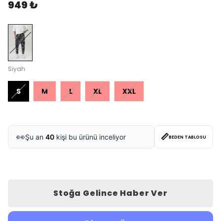
949 ₺
Siyah
S
M
L
XL
XXL
📏
👀
Şu an
40
kişi bu ürünü inceliyor
BEDEN TABLOSU
Stoğa Gelince Haber Ver