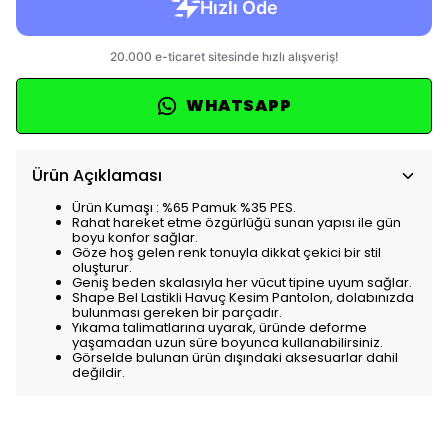
WHATSAPP
Ürün Açıklaması
Ürün Kumaşı : %65 Pamuk %35 PES.
Rahat hareket etme özgürlüğü sunan yapısı ile gün
boyu konfor sağlar.
Göze hoş gelen renk tonuyla dikkat çekici bir stil
oluşturur.
Geniş beden skalasıyla her vücut tipine uyum sağlar.
Shape Bel Lastikli Havuç Kesim Pantolon, dolabınızda
bulunması gereken bir parçadır.
Yıkama talimatlarına uyarak, üründe deforme
yaşamadan uzun süre boyunca kullanabilirsiniz.
Görselde bulunan ürün dışındaki aksesuarlar dahil
değildir.