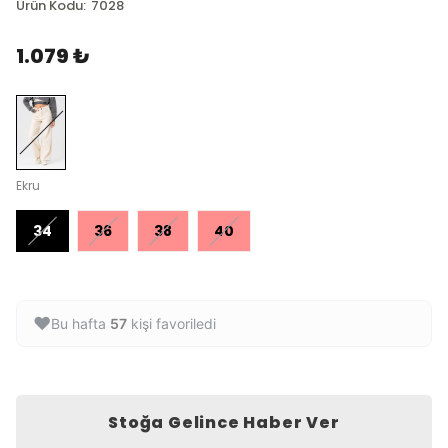
Ürün Kodu
:
7028
1.079 ₺
Ekru
34
36
38
40
❤️
Bu hafta
57
kişi favoriledi
Stoğa Gelince Haber Ver