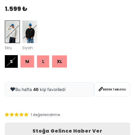
1.599 ₺
Ekru
Siyah
S
M
L
XL
📏
❤️
Bu hafta
46
kişi favoriledi
BEDEN TABLOSU
1 değerlendirme
Stoğa Gelince Haber Ver