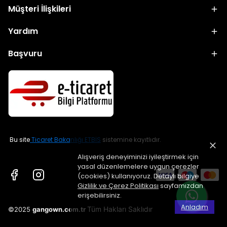
Müşteri İlişkileri
Yardım
Başvuru
Bu site
Ticaret Bakanlığı ETBİS
sistemine kayıtlıdır.
Alışveriş deneyiminizi iyileştirmek için
yasal düzenlemelere uygun çerezler
(cookies) kullanıyoruz. Detaylı bilgiye
Gizlilik ve Çerez Politikası
sayfamızdan
erişebilirsiniz.
Anladım
Tüm Hakları Saklıdır
©2025
gangown.com.tr