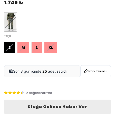
1.749 ₺
Yeşil
S
M
L
XL
📏
🛍️
Son 3 gün içinde
25
adet satıldı
BEDEN TABLOSU
2 değerlendirme
Stoğa Gelince Haber Ver