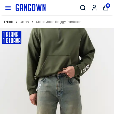
GANGOWN
0
Erkek
Jean
Static Jean Baggy Pantolon