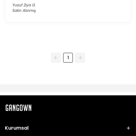
Yusuf Ziya
G.
Satın Alınmış
1
Kurumsal