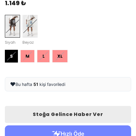
1.149 ₺
Siyah
Beyaz
S
M
L
XL
❤️
Bu hafta
51
kişi favoriledi
Stoğa Gelince Haber Ver