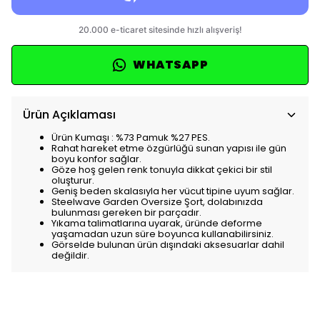
WHATSAPP
Ürün Açıklaması
Ürün Kumaşı : %73 Pamuk %27 PES.
Rahat hareket etme özgürlüğü sunan yapısı ile gün
boyu konfor sağlar.
Göze hoş gelen renk tonuyla dikkat çekici bir stil
oluşturur.
Geniş beden skalasıyla her vücut tipine uyum sağlar.
Steelwave Garden Oversize Şort, dolabınızda
bulunması gereken bir parçadır.
Yıkama talimatlarına uyarak, üründe deforme
yaşamadan uzun süre boyunca kullanabilirsiniz.
Görselde bulunan ürün dışındaki aksesuarlar dahil
değildir.