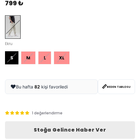
799 ₺
Ekru
S
M
L
XL
📏
❤️
Bu hafta
82
kişi favoriledi
BEDEN TABLOSU
1 değerlendirme
Stoğa Gelince Haber Ver