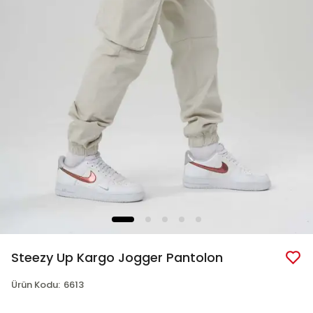
Steezy Up Kargo Jogger Pantolon
Ürün Kodu
:
6613