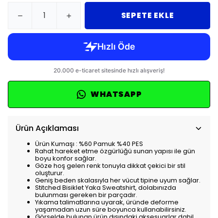
SEPETE EKLE
WHATSAPP
Ürün Açıklaması
Ürün Kumaşı : %60 Pamuk %40 PES
Rahat hareket etme özgürlüğü sunan yapısı ile gün
boyu konfor sağlar.
Göze hoş gelen renk tonuyla dikkat çekici bir stil
oluşturur.
Geniş beden skalasıyla her vücut tipine uyum sağlar.
Stitched Bisiklet Yaka Sweatshirt, dolabınızda
bulunması gereken bir parçadır.
Yıkama talimatlarına uyarak, üründe deforme
yaşamadan uzun süre boyunca kullanabilirsiniz.
Görselde bulunan ürün dışındaki aksesuarlar dahil