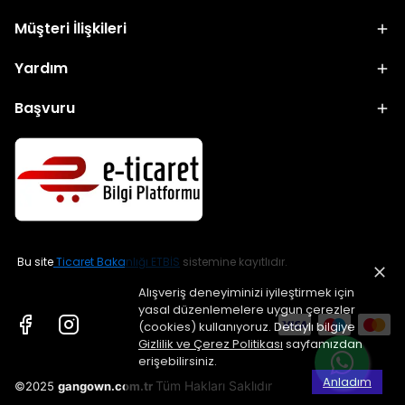
Müşteri İlişkileri
Yardım
Başvuru
Bu site
Ticaret Bakanlığı ETBİS
sistemine kayıtlıdır.
Alışveriş deneyiminizi iyileştirmek için
yasal düzenlemelere uygun çerezler
(cookies) kullanıyoruz. Detaylı bilgiye
Gizlilik ve Çerez Politikası
sayfamızdan
erişebilirsiniz.
Anladım
Tüm Hakları Saklıdır
©2025
gangown.com.tr