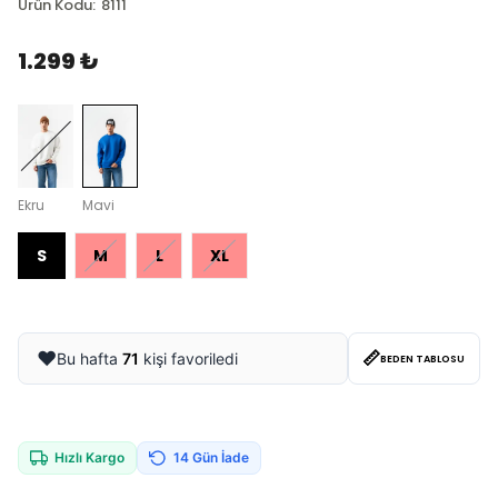
Ürün Kodu
:
8111
1.299 ₺
Ekru
Mavi
S
M
L
XL
📏
❤️
Bu hafta
71
kişi favoriledi
BEDEN TABLOSU
Hızlı Kargo
14 Gün İade