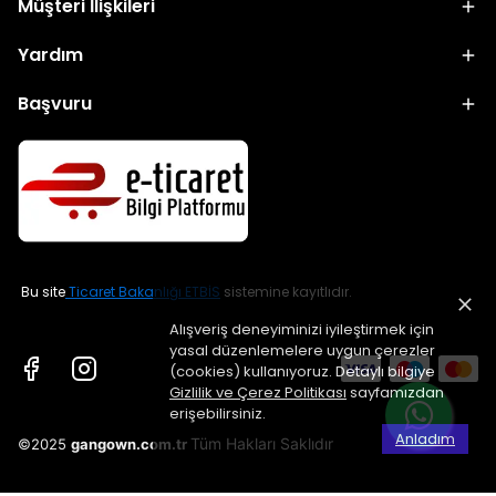
Müşteri İlişkileri
Yardım
Başvuru
Bu site
Ticaret Bakanlığı ETBİS
sistemine kayıtlıdır.
Alışveriş deneyiminizi iyileştirmek için
yasal düzenlemelere uygun çerezler
(cookies) kullanıyoruz. Detaylı bilgiye
Gizlilik ve Çerez Politikası
sayfamızdan
erişebilirsiniz.
Anladım
Tüm Hakları Saklıdır
©2025
gangown.com.tr