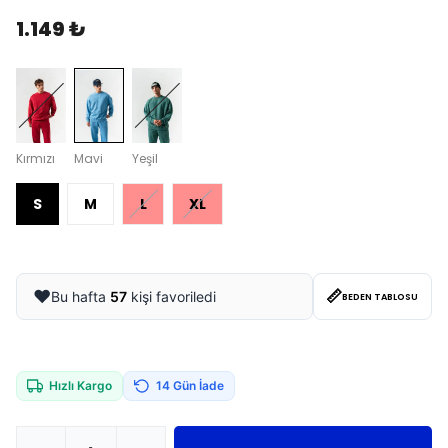
1.149 ₺
Kırmızı
Mavi
Yeşil
S
M
L
XL
📏
❤️
Bu hafta
57
kişi favoriledi
BEDEN TABLOSU
Hızlı Kargo
14 Gün İade