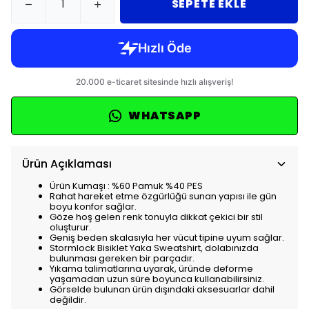
SEPETE EKLE
WHATSAPP
Ürün Açıklaması
Ürün Kumaşı : %60 Pamuk %40 PES
Rahat hareket etme özgürlüğü sunan yapısı ile gün
boyu konfor sağlar.
Göze hoş gelen renk tonuyla dikkat çekici bir stil
oluşturur.
Geniş beden skalasıyla her vücut tipine uyum sağlar.
Stormlock Bisiklet Yaka Sweatshirt, dolabınızda
bulunması gereken bir parçadır.
Yıkama talimatlarına uyarak, üründe deforme
yaşamadan uzun süre boyunca kullanabilirsiniz.
Görselde bulunan ürün dışındaki aksesuarlar dahil
değildir.