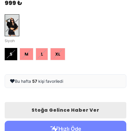
999 ₺
Siyah
S
M
L
XL
❤️
Bu hafta
57
kişi favoriledi
Stoğa Gelince Haber Ver