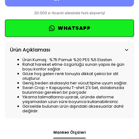
WHATSAPP
Ürün Açıklaması
Ürün Kumaş : %75 Pamuk %20 PES %5 Elastan
Rahat hareket etme özgürlüğü sunan yapısı ile gün
boyu konfor sağlar.
Göze hoş gelen renk tonuyla dikkat çekici bir stil
oluşturur.
Geniş beden skalasıyla her vücut tipine uyum sağlar.
Swan Crop + Kapüşonlu T-shirt 2'li Set, dolabınızda
bulunması gereken bir parçadır.
Yıkama talimatlarına uyarak, üründe deforme
yaşamadan uzun süre boyunca kullanabilirsiniz.
Görselde bulunan ürün dışındaki aksesuarlar dahil
değildir.
Manken Ölçüleri