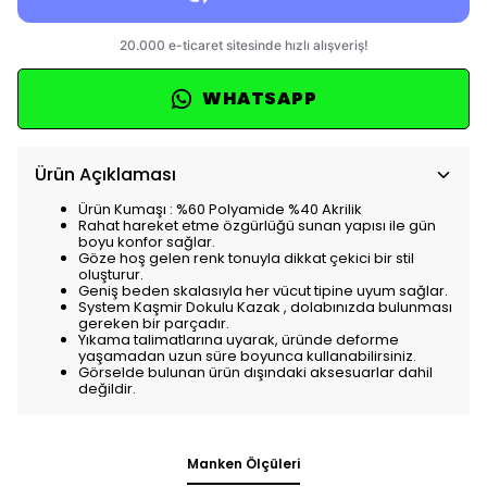
WHATSAPP
Ürün Açıklaması
Ürün Kumaşı : %60 Polyamide %40 Akrilik
Rahat hareket etme özgürlüğü sunan yapısı ile gün
boyu konfor sağlar.
Göze hoş gelen renk tonuyla dikkat çekici bir stil
oluşturur.
Geniş beden skalasıyla her vücut tipine uyum sağlar.
System Kaşmir Dokulu Kazak , dolabınızda bulunması
gereken bir parçadır.
Yıkama talimatlarına uyarak, üründe deforme
yaşamadan uzun süre boyunca kullanabilirsiniz.
Görselde bulunan ürün dışındaki aksesuarlar dahil
değildir.
Manken Ölçüleri