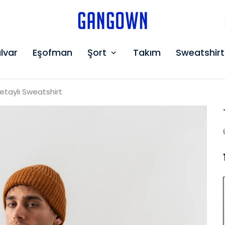
GANGOWN
lvar
Eşofman
Şort
Takım
Sweatshirt
taylı Sweatshirt