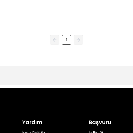
1
Yardım
Başvuru
İade Politikası
İş Birliği