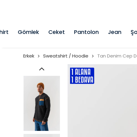
hirt
Gömlek
Ceket
Pantolon
Jean
Şa
Erkek
Sweatshirt / Hoodie
Tan Denim Cep De