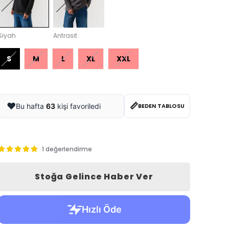
Siyah
Antrasit
S
M
L
XL
XXL
📏
❤️
Bu hafta
63
kişi favoriledi
BEDEN TABLOSU
1 değerlendirme
Stoğa Gelince Haber Ver