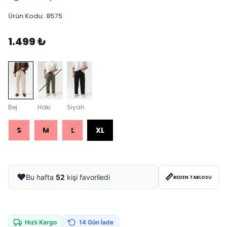
Ürün Kodu
:
8575
1.499 ₺
Bej
Haki
Siyah
S
M
L
XL
📏
❤️
Bu hafta
52
kişi favoriledi
BEDEN TABLOSU
Hızlı Kargo
14 Gün İade