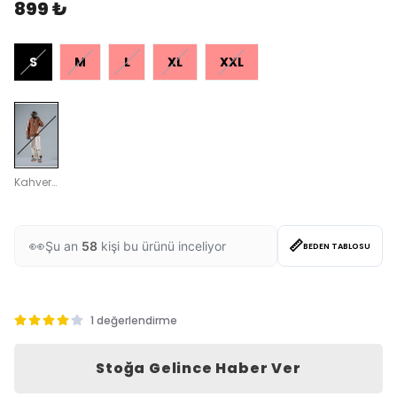
899 ₺
S
M
L
XL
XXL
Kahverengi
📏
❤️
Bu hafta
94
kişi favoriledi
BEDEN TABLOSU
1 değerlendirme
Stoğa Gelince Haber Ver